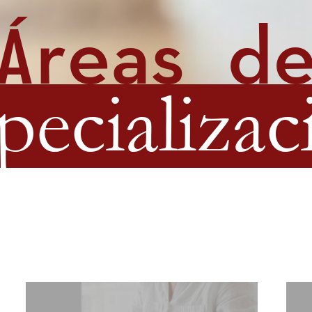
Áreas d
pecializac