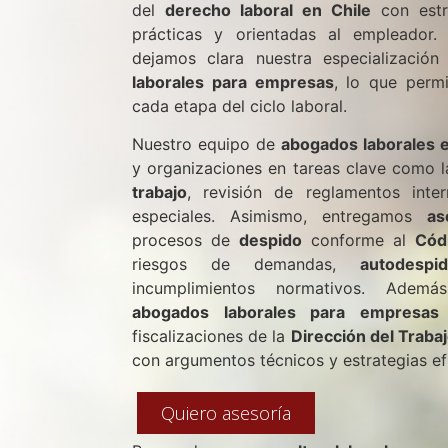
del
derecho laboral en Chile
con estra
prácticas y orientadas al empleador.
dejamos clara nuestra especializació
laborales para empresas
, lo que perm
cada etapa del ciclo laboral.
Nuestro equipo de
abogados laborales 
y organizaciones en tareas clave como 
trabajo
, revisión de reglamentos inte
especiales. Asimismo, entregamos
as
procesos de
despido
conforme al
Cód
riesgos de demandas,
autodespi
incumplimientos normativos. Adem
abogados laborales para empresas
i
fiscalizaciones de la
Dirección del Traba
con argumentos técnicos y estrategias ef
Quiero asesoría