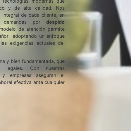
tecnologías modernas que
ado y de alta calidad. Nos
integral de cada cliente, en
, demandas por
despido
 modelo de atención permite
señor', adoptando un enfoque
las exigencias actuales del
una y bien fundamentada, que
 legales. Con nuestras
s y empresas aseguran el
boral efectiva ante cualquier