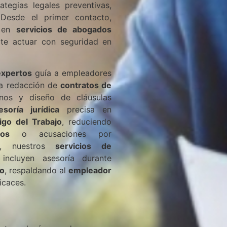
tegias legales preventivas,
 Desde el primer contacto,
n en
servicios de abogados
ite actuar con seguridad en
expertos
guía a empleadores
la redacción de
contratos de
rnos y diseño de cláusulas
esoría jurídica
precisa en
igo del Trabajo
, reduciendo
dos
o acusaciones por
ás, nuestros
servicios de
ncluyen asesoría durante
jo
, respaldando al
empleador
icaces.