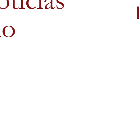
oticias
ho