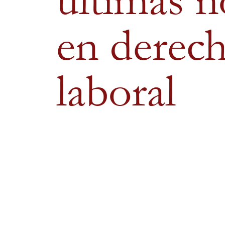
últimas n
en derec
laboral